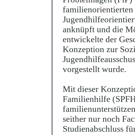
familie
n
orientierte
Jugendhilfeorientier
anknüpft und die Mö
entwickelte der Ges
Konzeption zur Soz
Jugendhilfeausschuss
vorgestellt wurde.
Mit dieser Konzepti
Familienhilfe (SPF
familienunterstütze
seither nur noch Fa
Studienabschluss fü