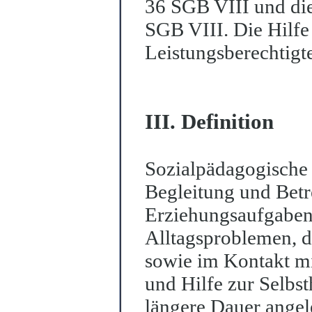
36 SGB VIII und di
SGB VIII. Die Hilfe 
Leistungsberechti
g
t
III. Definition
Sozialpädagogische F
Begleitung und Bet
Erziehungsaufgaben
Alltagsproblemen, d
sowie im Kontakt mi
und Hilfe zur Selbsth
längere Dauer angele