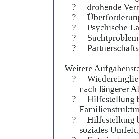
?
drohende Ver
?
Überforderung
?
Psychische Lab
?
Suchtprobleme 
?
Partnerschaft
Weitere Aufgabenste
?
Wiedereinglie
nach längerer 
?
Hilfestellung
Familienstruktur
?
Hilfestellung 
soziales Umfeld