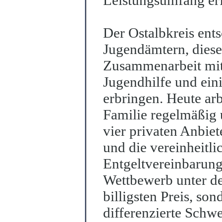
Leistungsumfang er
Der Ostalbkreis ent
Jugendämtern, diese 
Zusammenarbeit mit 
Jugen
d
hilfe und ein
erbringen. Heute arb
Familie regelmäßig u
vier privaten Anbi
und die ve
r
einheitli
Entgeltvereinbarung
Wettbewerb unter de
billigsten Preis, son
differenzierte Schw