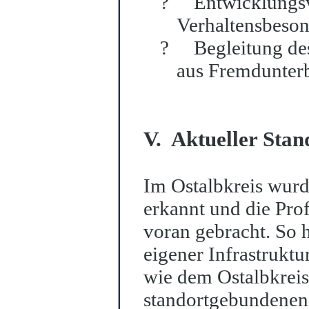
?
Entwicklungs
Verhaltensbeson
?
Begleitung de
aus Fremdunterb
V. Aktueller Stan
Im Ostalbkreis wurd
erkannt und die Pro
voran gebracht. So h
eigener Infrastrukt
wie dem Ostal
b
krei
standortgebundenen 