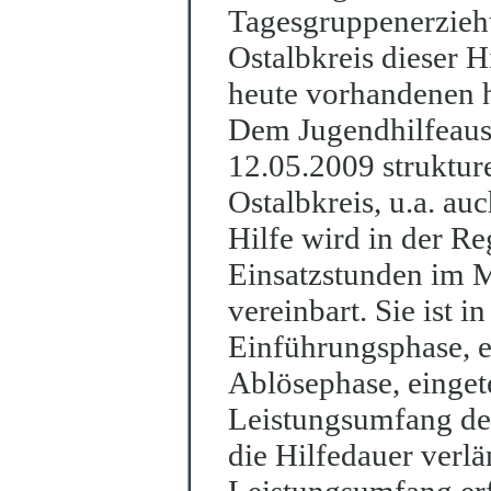
Tage
s
gruppenerzieh
Ostalbkreis dieser H
heute vorhandenen h
Dem Jugendhilfeaus
12.05.2009 strukture
Ostalbkreis, u.a. a
Hilfe wird in der Re
Einsatzstunden im M
vereinbart. Sie ist i
Einführungsphase, e
Ablösephase, ei
n
get
Leistungsumfang deu
die Hilfedauer verlä