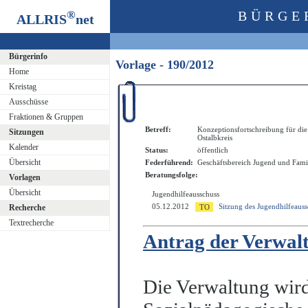
®
BÜRGE
ALLRIS
net
Bürgerinfo
Vorlage - 190/2012
Home
Kreistag
Ausschüsse
Fraktionen & Gruppen
Betreff:
Konzeptionsfortschreibung für die
Sitzungen
Ostalbkreis
Kalender
Status:
öffentlich
Übersicht
Federführend:
Geschäftsbereich Jugend und Fami
Beratungsfolge:
Vorlagen
Übersicht
Jugendhilfeausschuss
05.12.2012
Sitzung des Jugendhilfeauss
Recherche
Textrecherche
Antrag der Verwal
Die Verwaltung wird