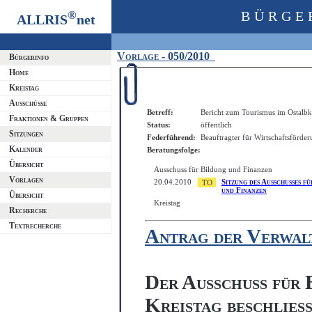
®
BÜRGE
ALLRIS
net
Vorlage - 050/2010
Bürgerinfo
Home
Kreistag
Ausschüsse
Betreff:
Bericht zum Tourismus im Ostalbk
Fraktionen & Gruppen
Status:
öffentlich
Sitzungen
Federführend:
Beauftragter für Wirtschaftsförde
Kalender
Beratungsfolge:
Übersicht
Ausschuss für Bildung und Finanzen
Vorlagen
20.04.2010
Sitzung des Ausschusses f
und Finanzen
Übersicht
Kreistag
Recherche
Textrecherche
Antrag der Verwal
Der Ausschuss für B
Kreistag beschließ