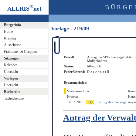
®
BÜRGE
ALLRIS
net
Bürgerinfo
Vorlage - 219/09
Home
Kreistag
Ausschüsse
Fraktionen & Gruppen
Betreff:
Antrag der SPD-Kreistagsfraktion 
Sitzungen
Müllgebühren
Kalender
Status:
öffentlich
Übersicht
Federführend:
D e z e r n a t II
Vorlagen
Beratungsfolge:
Übersicht
Sozialausschuss
Kenn
Recherche
Kreistag
Kenn
Textrecherche
10.03.2009
Sitzung des Kreistags
ungeä
Antrag der Verwal