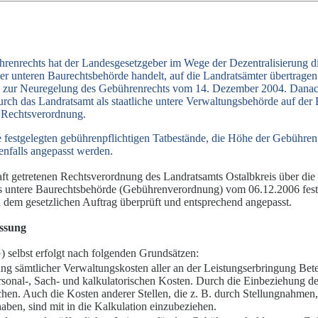
renrechts hat der Landesgesetzgeber im Wege der Dezentralisierung d
 unteren Baurechtsbehörde handelt, auf die Landratsämter übertragen.
 zur Neuregelung des Gebührenrechts vom 14. Dezember 2004. Danach e
h das Landratsamt als staatliche untere Verwaltungsbehörde auf der Ba
 Rechtsverordnung.
estgelegten gebührenpflichtigen Tatbestände, die Höhe der Gebühren 
enfalls angepasst werden.
raft getretenen Rechtsverordnung des Landratsamts Ostalbkreis über
ls untere Baurechtsbehörde (Gebührenverordnung) vom 06.12.2006 fest
dem gesetzlichen Auftrag überprüft und entsprechend angepasst.
ssung
elbst erfolgt nach folgenden Grundsätzen:
ung sämtlicher Verwaltungskosten aller an der Leistungserbringung Betei
rsonal-, Sach- und kalkulatorischen Kosten. Durch die Einbeziehung 
en. Auch die Kosten anderer Stellen, die z. B. durch Stellungnahmen
haben, sind mit in die Kalkulation einzubeziehen.