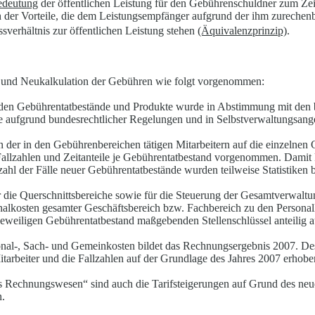
Bedeutung
der öffentlichen Leistung für den Gebührenschuldner zum Zeitp
 der Vorteile, die dem Leistungsempfänger aufgrund der ihm zurechenba
sverhältnis zur öffentlichen Leistung stehen
(Äquivalenzprinzip)
.
 und Neukalkulation der Gebühren wie folgt vorgenommen:
enden Gebührentatbestände und Produkte wurde in Abstimmung mit den
 aufgrund bundesrechtlicher Regelungen und in Selbstverwaltungsangel
 der in den Gebührenbereichen tätigen Mitarbeitern auf die einzelnen
llzahlen und Zeitanteile je Gebührentatbestand
vorgenommen. Damit ko
hl der Fälle neuer Gebührentatbestände wurden teilweise Statistiken b
die Querschnittsbereiche sowie für die Steuerung der Gesamtverwaltun
onalkosten gesamter Geschäftsbereich bzw. Fachbereich zu den Persona
jeweiligen Gebührentatbestand maßgebenden Stellenschlüssel anteilig 
onal-, Sach- und Gemeinkosten bildet das Rechnungsergebnis 2007. Des
itarbeiter und die Fallzahlen auf der Grundlage des Jahres 2007 erhobe
Rechnungswesen“ sind auch die Tarifsteigerungen auf Grund des neue
n.