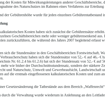
ng der Kosten für Mitwirkungsleistungen anderer Geschäftsbereiche, die
ungnahme des Naturschutzes im Rahmen eines Verfahrens zur Erteilun
nd der Gebührenhöhe wurde für jeden einzelnen Gebührentatbestand in
üfung
kalkulatorischen Kosten haben sich zunächst die Gebührensätze erhöht. 
inzelnen Geschäftsbereichen mehr oder weniger gebührensenkend aus. D
zahlen zurückzuführen, die während des Jahres 2007 begleitend erfasst
n sich die Stundensätze in den Geschäftsbereichen Forstwirtschaft, Wa
erbraucherschutz haben sich die Stundensätze von 52,- € auf 46,- € bzw
hnis Nr. 61.2.4 bis 61.2.6) hat sich der Stundensatz von 52,- € auf 56
t mehr wie bisher der Durchschnittsstundensatz, sondern der stärkere Zeit
echt und Naturschutz, Umwelt und Gewerbeaufsicht, Landwirtschaft un
en auf die erstmals eingeflossenen kalkulatorischen Kosten und zum an
en.
er Gesetzesänderung die Tatbestände aus dem Bereich „Waffenrecht“ 
en durch die Verwaltung wurde wiederum in Anlehnung an den Leitfade