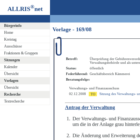
®
ALLRIS
net
Bürgerinfo
Vorlage - 169/08
Home
Kreistag
Ausschüsse
Fraktionen & Gruppen
Betreff:
Überprüfung der Gebührenverordn
Sitzungen
Verwaltungsbehörde und als unter
Kalender
Status:
öffentlich
Übersicht
Federführend:
Geschäftsbereich Kämmerei
Beratungsfolge:
Vorlagen
Übersicht
Verwaltungs- und Finanzausschuss
02.12.2008
Sitzung des Verwaltungs- u
Recherche
Textrecherche
Antrag der Verwaltung
Der Verwaltungs- und Finanzauss
um die in der Anlage grau hinterl
Die Änderung und Erweiterung des