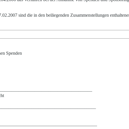
 27.02.2007 sind die in den beiliegenden Zusammenstellungen enthalte
nen Spenden
________________________________________
ht
__________________________________________
___________________________________________