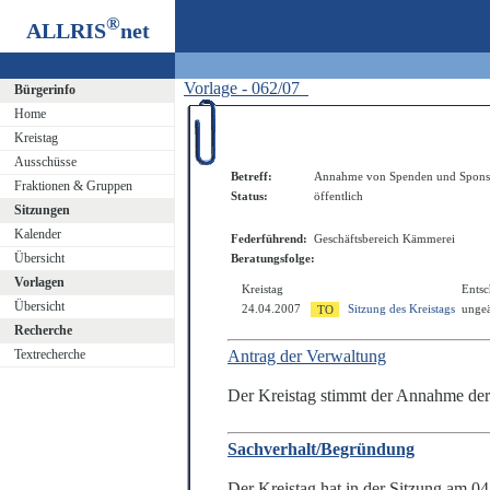
®
ALLRIS
net
Vorlage - 062/07
Bürgerinfo
Home
Kreistag
Ausschüsse
Betreff:
Annahme von Spenden und Spons
Fraktionen & Gruppen
Status:
öffentlich
Sitzungen
Kalender
Federführend:
Geschäftsbereich Kämmerei
Übersicht
Beratungsfolge:
Vorlagen
Kreistag
Ents
Übersicht
24.04.2007
Sitzung des Kreistags
ungeä
Recherche
Textrecherche
Antrag der Verwaltung
Der Kreistag stimmt der Annahme der
Sachverhalt/Begründung
Der Kreistag hat in der Sitzung am 