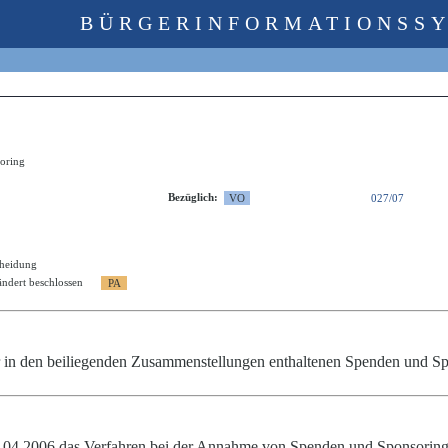
BÜRGERINFORMATIONSS
oring
Bezüglich:
027/07
cheidung
ndert beschlossen
 in den beiliegenden Zusammenstellungen enthaltenen Spenden und Sp
04.04.2006 das Verfahren bei der Annahme von Spenden und Sponsori