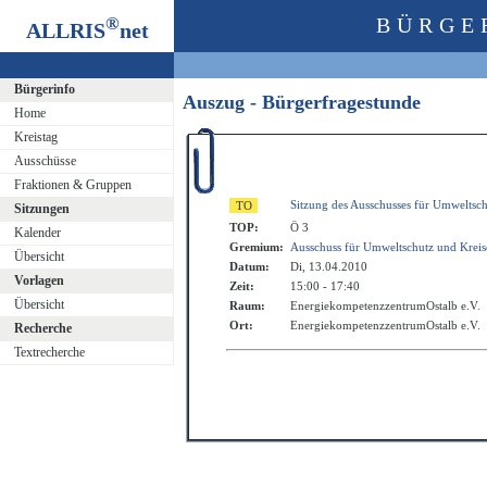
®
BÜRGE
ALLRIS
net
Bürgerinfo
Auszug - Bürgerfragestunde
Home
Kreistag
Ausschüsse
Fraktionen & Gruppen
Sitzung des Ausschusses für Umweltsc
Sitzungen
TOP:
Ö 3
Kalender
Gremium:
Ausschuss für Umweltschutz und Krei
Übersicht
Datum:
Di, 13.04.2010
Vorlagen
Zeit:
15:00 - 17:40
Übersicht
Raum:
EnergiekompetenzzentrumOstalb e.V.
Ort:
EnergiekompetenzzentrumOstalb e.V.
Recherche
Textrecherche