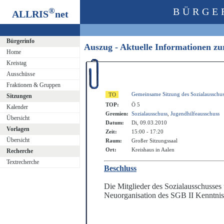
®
BÜRGE
ALLRIS
net
Bürgerinfo
Auszug - Aktuelle Informationen z
Home
Kreistag
Ausschüsse
Fraktionen & Gruppen
Gemeinsame Sitzung des Sozialausschus
Sitzungen
TOP:
Ö 5
Kalender
Gremien:
Sozialausschuss
,
Jugendhilfeausschuss
Übersicht
Datum:
Di, 09.03.2010
Vorlagen
Zeit:
15:00 - 17:20
Übersicht
Raum:
Großer Sitzungssaal
Ort:
Kreishaus in Aalen
Recherche
Textrecherche
Beschluss
Die Mitglieder des Sozialausschusses
Neuorganisation des SGB II Kenntnis