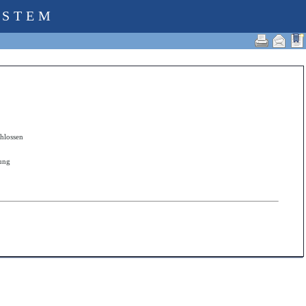
YSTEM
hlossen
zung