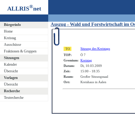
®
ALLRIS
net
Auszug - Wald und Forstwirtschaft im O
Bürgerinfo
Home
Kreistag
Ausschüsse
Sitzung des Kreistags
Fraktionen & Gruppen
TOP:
Ö 7
Sitzungen
Gremium:
Kreistag
Kalender
Datum:
Di, 10.03.2009
Übersicht
Zeit:
15:00 - 18:35
Raum:
Großer Sitzungssaal
Vorlagen
Ort:
Kreishaus in Aalen
Übersicht
Recherche
Textrecherche