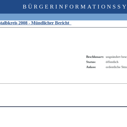
BÜRGERINFORMATIONSS
stalbkreis 2008 - Mündlicher Bericht
Beschlussart:
ungeändert besc
Status:
öffentlich
Anlass:
ordentliche Sit