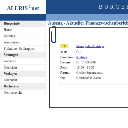
®
BÜRGE
ALLRIS
net
Auszug - Aktueller Finanzzwischenberi
Bürgerinfo
Home
Kreistag
Ausschüsse
Sitzung des Kreistags
Fraktionen & Gruppen
TOP:
Ö 5
Sitzungen
Gremium:
Kreistag
Kalender
Datum:
Di, 10.03.2009
Übersicht
Zeit:
15:00 - 18:35
Raum:
Großer Sitzungssaal
Vorlagen
Ort:
Kreishaus in Aalen
Übersicht
Recherche
Textrecherche