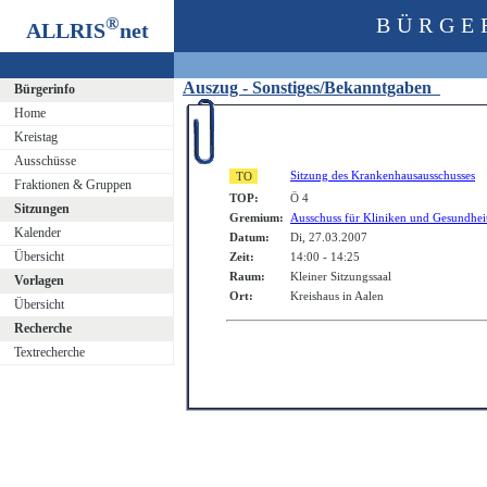
®
BÜRGE
ALLRIS
net
Auszug - Sonstiges/Bekanntgaben
Bürgerinfo
Home
Kreistag
Ausschüsse
Sitzung des Krankenhausausschusses
Fraktionen & Gruppen
TOP:
Ö 4
Sitzungen
Gremium:
Ausschuss für Kliniken und Gesundhei
Kalender
Datum:
Di, 27.03.2007
Übersicht
Zeit:
14:00 - 14:25
Raum:
Kleiner Sitzungssaal
Vorlagen
Ort:
Kreishaus in Aalen
Übersicht
Recherche
Textrecherche