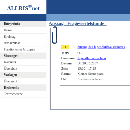
®
ALLRIS
net
Auszug - Frageviertelstunde
Bürgerinfo
Home
Kreistag
Ausschüsse
Sitzung des Jugendhilfeausschusses
Fraktionen & Gruppen
TOP:
Ö 9
Sitzungen
Gremium:
Jugendhilfeausschuss
Kalender
Datum:
Di, 20.03.2007
Übersicht
Zeit:
15:00 - 17:15
Raum:
Kleiner Sitzungssaal
Vorlagen
Ort:
Kreishaus in Aalen
Übersicht
Recherche
Textrecherche