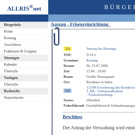
®
BÜRGE
ALLRIS
net
Auszug - Friseureinrichtung
Bürgerinfo
Home
Kreistag
Ausschüsse
Sitzung des Kreistags
Fraktionen & Gruppen
TOP:
Ö 10.1
Sitzungen
Gremium:
Kreistag
Kalender
Datum:
Di, 25.07.2006
Übersicht
Zeit:
15:00 - 19:00
Raum:
Großer Sitzungssaal
Vorlagen
Ort:
Kreishaus in Aalen
Übersicht
115/06 Erweiterung des Kreisberu
Recherche
3. BA - Umbaumaßnahme
- Frisöreinrichtung -
Textrecherche
Status:
öffentlich
Federführend:
Geschäftsbereich Gebäudemanage
Beschluss
Der Antrag der Verwaltung wird ein