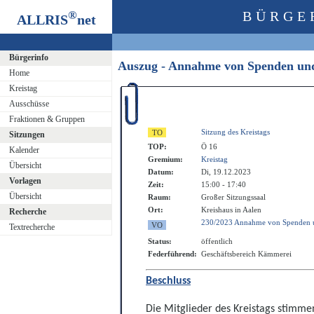
®
BÜRGE
ALLRIS
net
Bürgerinfo
Auszug - Annahme von Spenden un
Home
Kreistag
Ausschüsse
Fraktionen & Gruppen
Sitzung des Kreistags
Sitzungen
TOP:
Ö 16
Kalender
Gremium:
Kreistag
Übersicht
Datum:
Di, 19.12.2023
Vorlagen
Zeit:
15:00 - 17:40
Übersicht
Raum:
Großer Sitzungssaal
Ort:
Kreishaus in Aalen
Recherche
230/2023 Annahme von Spenden 
Textrecherche
Status:
öffentlich
Federführend:
Geschäftsbereich Kämmerei
Beschluss
Die Mitglieder des Kreistags stim