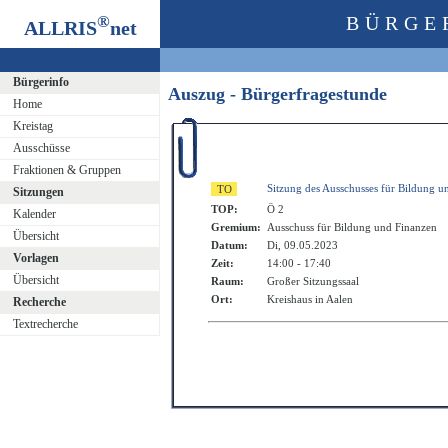
®
BÜRGE
ALLRIS
net
Bürgerinfo
Auszug - Bürgerfragestunde
Home
Kreistag
Ausschüsse
Fraktionen & Gruppen
Sitzung des Ausschusses für Bildung u
Sitzungen
TOP:
Ö 2
Kalender
Gremium:
Ausschuss für Bildung und Finanzen
Übersicht
Datum:
Di, 09.05.2023
Vorlagen
Zeit:
14:00 - 17:40
Übersicht
Raum:
Großer Sitzungssaal
Ort:
Kreishaus in Aalen
Recherche
Textrecherche