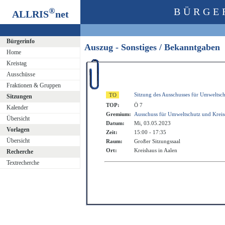
®
BÜRGE
ALLRIS
net
Bürgerinfo
Auszug - Sonstiges / Bekanntgaben
Home
Kreistag
Ausschüsse
Fraktionen & Gruppen
Sitzung des Ausschusses für Umweltsc
Sitzungen
TOP:
Ö 7
Kalender
Gremium:
Ausschuss für Umweltschutz und Krei
Übersicht
Datum:
Mi, 03.05.2023
Vorlagen
Zeit:
15:00 - 17:35
Übersicht
Raum:
Großer Sitzungssaal
Ort:
Kreishaus in Aalen
Recherche
Textrecherche