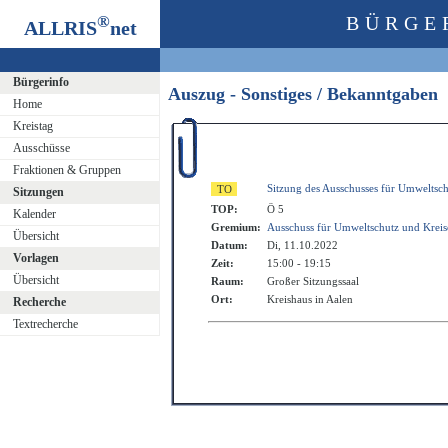
®
BÜRGE
ALLRIS
net
Bürgerinfo
Auszug - Sonstiges / Bekanntgaben
Home
Kreistag
Ausschüsse
Fraktionen & Gruppen
Sitzung des Ausschusses für Umweltsc
Sitzungen
TOP:
Ö 5
Kalender
Gremium:
Ausschuss für Umweltschutz und Krei
Übersicht
Datum:
Di, 11.10.2022
Vorlagen
Zeit:
15:00 - 19:15
Übersicht
Raum:
Großer Sitzungssaal
Ort:
Kreishaus in Aalen
Recherche
Textrecherche