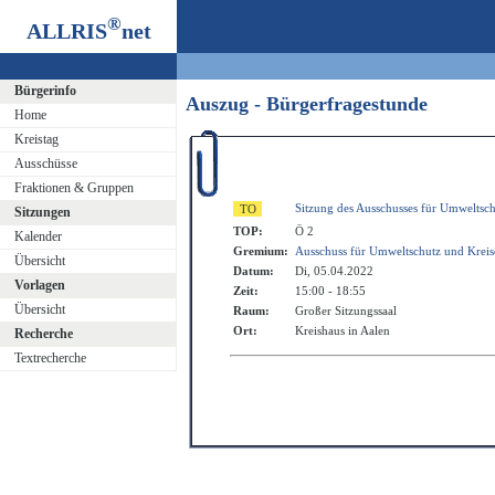
®
ALLRIS
net
Bürgerinfo
Auszug - Bürgerfragestunde
Home
Kreistag
Ausschüsse
Fraktionen & Gruppen
Sitzung des Ausschusses für Umweltsc
Sitzungen
TOP:
Ö 2
Kalender
Gremium:
Ausschuss für Umweltschutz und Krei
Übersicht
Datum:
Di, 05.04.2022
Vorlagen
Zeit:
15:00 - 18:55
Übersicht
Raum:
Großer Sitzungssaal
Ort:
Kreishaus in Aalen
Recherche
Textrecherche