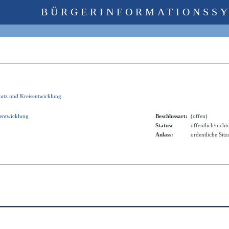
BÜRGERINFORMATIONSS
hutz und Kreisentwicklung
sentwicklung
Beschlussart:
(offen)
Status:
öffentlich/nicht
Anlass:
ordentliche Sit