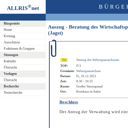
®
BÜRGE
ALLRIS
net
Bürgerinfo
Auszug - Beratung des Wirtschaftsp
Home
(Jagst)
Kreistag
Ausschüsse
Fraktionen & Gruppen
Sitzungen
Sitzung des Stiftungsausschusses
Kalender
TOP:
Ö 5
Übersicht
Gremium:
Stiftungsausschuss
Vorlagen
Datum:
Fr, 10.12.2021
Übersicht
Zeit:
8:30 - 10:25
Recherche
Raum:
Großer Sitzungssaal
Ort:
Kreishaus in Aalen
Textrecherche
Beschluss
Der Antrag der Verwaltung wird e