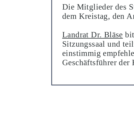
Die Mitglieder des 
dem Kreistag, den A
Landrat Dr. Blä
se
bit
Sitzungssaal und tei
einstimmig empfehl
Geschä
ftsfü
hrer der