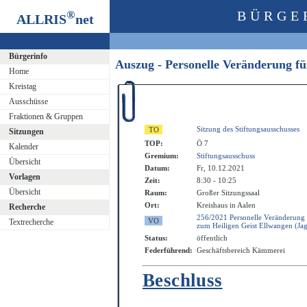
®
BÜRGE
ALLRIS
net
Bürgerinfo
Auszug - Personelle Veränderung fü
Home
Kreistag
Ausschüsse
Fraktionen & Gruppen
Sitzung des Stiftungsausschusses
Sitzungen
TOP:
Ö 7
Kalender
Gremium:
Stiftungsausschuss
Übersicht
Datum:
Fr, 10.12.2021
Vorlagen
Zeit:
8:30 - 10:25
Übersicht
Raum:
Großer Sitzungssaal
Ort:
Kreishaus in Aalen
Recherche
256/2021 Personelle Veränderung f
Textrecherche
zum Heiligen Geist Ellwangen (Jag
Status:
öffentlich
Federführend:
Geschäftsbereich Kämmerei
Beschluss