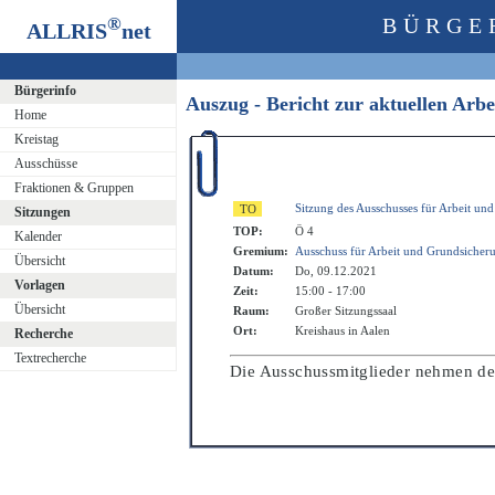
®
BÜRGE
ALLRIS
net
Bürgerinfo
Auszug - Bericht zur aktuellen Arb
Home
Kreistag
Ausschüsse
Fraktionen & Gruppen
Sitzung des Ausschusses für Arbeit un
Sitzungen
TOP:
Ö 4
Kalender
Gremium:
Ausschuss für Arbeit und Grundsicher
Übersicht
Datum:
Do, 09.12.2021
Vorlagen
Zeit:
15:00 - 17:00
Übersicht
Raum:
Großer Sitzungssaal
Ort:
Kreishaus in Aalen
Recherche
Textrecherche
Die Ausschussmitglieder nehmen den 