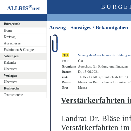
®
BÜRGE
ALLRIS
net
Bürgerinfo
Auszug - Sonstiges / Bekanntgaben
Home
Kreistag
Ausschüsse
Fraktionen & Gruppen
Sitzung des Ausschusses für Bildung u
Sitzungen
TOP:
Ö 8
Kalender
Gremium:
Ausschuss für Bildung und Finanzen
Übersicht
Datum:
Di, 15.06.2021
Vorlagen
Zeit:
14:15 - 17:50 (öffentlich ab 15:15)
Übersicht
Raum:
Mensa des Beruflichen Schulzentrum
Ort:
Mensa
Recherche
Textrecherche
Verstärkerfahrten 
Landrat Dr. Bläse
inf
Verstärkerfahrten i