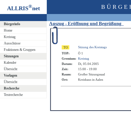
®
BÜRGE
ALLRIS
net
Auszug - Eröffnung und Begrüßung
Bürgerinfo
Home
Kreistag
Ausschüsse
Sitzung des Kreistags
Fraktionen & Gruppen
TOP:
Ö 1
Sitzungen
Gremium:
Kreistag
Kalender
Datum:
Di, 05.04.2005
Übersicht
Zeit:
15:00 - 19:00
Raum:
Großer Sitzungssaal
Vorlagen
Ort:
Kreishaus in Aalen
Übersicht
Recherche
Textrecherche