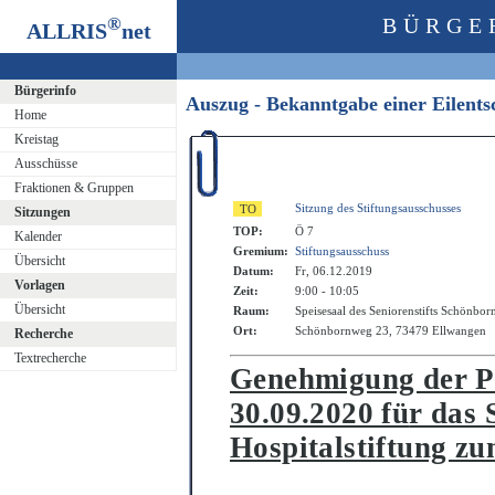
®
BÜRGE
ALLRIS
net
Bürgerinfo
Auszug - Bekanntgabe einer Eilent
Home
Kreistag
Ausschüsse
Fraktionen & Gruppen
Sitzung des Stiftungsausschusses
Sitzungen
TOP:
Ö 7
Kalender
Gremium:
Stiftungsausschuss
Übersicht
Datum:
Fr, 06.12.2019
Vorlagen
Zeit:
9:00 - 10:05
Übersicht
Raum:
Speisesaal des Seniorenstifts Schönbor
Ort:
Schönbornweg 23, 73479 Ellwangen
Recherche
Textrecherche
Genehmigung der Pf
30.09.2020 fü
r das 
Hospitalstiftung zu