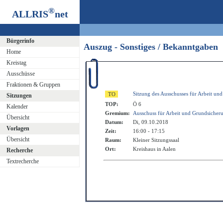
®
ALLRIS
net
Bürgerinfo
Auszug - Sonstiges / Bekanntgaben
Home
Kreistag
Ausschüsse
Fraktionen & Gruppen
Sitzung des Ausschusses für Arbeit un
Sitzungen
TOP:
Ö 6
Kalender
Gremium:
Ausschuss für Arbeit und Grundsicher
Übersicht
Datum:
Di, 09.10.2018
Vorlagen
Zeit:
16:00 - 17:15
Übersicht
Raum:
Kleiner Sitzungssaal
Ort:
Kreishaus in Aalen
Recherche
Textrecherche