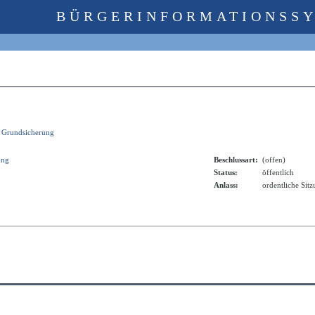
BÜRGERINFORMATIONSS
d Grundsicherung
ung
Beschlussart:
(offen)
Status:
öffentlich
Anlass:
ordentliche Sit