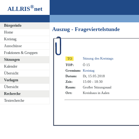
®
ALLRIS
net
Bürgerinfo
Auszug - Frageviertelstunde
Home
Kreistag
Ausschüsse
Fraktionen & Gruppen
Sitzung des Kreistags
Sitzungen
TOP:
Ö 15
Kalender
Gremium:
Kreistag
Übersicht
Datum:
Di, 15.05.2018
Vorlagen
Zeit:
15:00 - 18:30
Übersicht
Raum:
Großer Sitzungssaal
Ort:
Kreishaus in Aalen
Recherche
Textrecherche