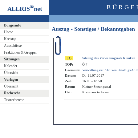
®
BÜRGE
ALLRIS
net
Bürgerinfo
Auszug - Sonstiges / Bekanntgaben
Home
Kreistag
Ausschüsse
Fraktionen & Gruppen
Sitzung des Verwaltungsrats Kliniken
Sitzungen
TOP:
Ö 7
Kalender
Gremium:
Verwaltungsrat Kliniken Ostalb gkAöR
Übersicht
Datum:
Di, 11.07.2017
Vorlagen
Zeit:
16:00 - 18:50
Übersicht
Raum:
Kleiner Sitzungssaal
Ort:
Kreishaus in Aalen
Recherche
Textrecherche