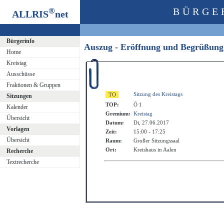
®
BÜRGE
ALLRIS
net
Bürgerinfo
Auszug - Eröffnung und Begrüßun
Home
Kreistag
Ausschüsse
Fraktionen & Gruppen
Sitzung des Kreistags
Sitzungen
TOP:
Ö 1
Kalender
Gremium:
Kreistag
Übersicht
Datum:
Di, 27.06.2017
Vorlagen
Zeit:
15:00 - 17:25
Übersicht
Raum:
Großer Sitzungssaal
Ort:
Kreishaus in Aalen
Recherche
Textrecherche