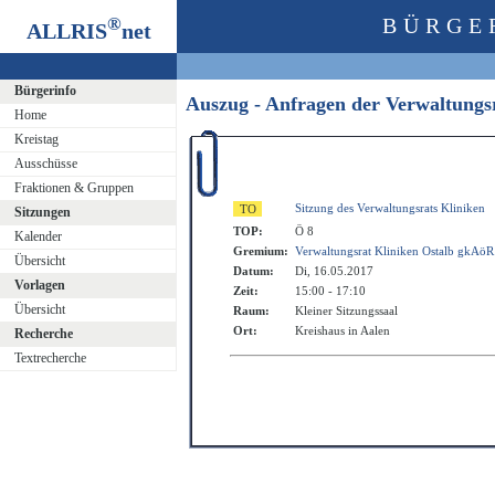
®
BÜRGE
ALLRIS
net
Bürgerinfo
Auszug - Anfragen der Verwaltungs
Home
Kreistag
Ausschüsse
Fraktionen & Gruppen
Sitzung des Verwaltungsrats Kliniken
Sitzungen
TOP:
Ö 8
Kalender
Gremium:
Verwaltungsrat Kliniken Ostalb gkAöR
Übersicht
Datum:
Di, 16.05.2017
Vorlagen
Zeit:
15:00 - 17:10
Übersicht
Raum:
Kleiner Sitzungssaal
Ort:
Kreishaus in Aalen
Recherche
Textrecherche