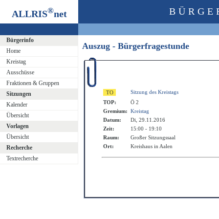
®
BÜRGE
ALLRIS
net
Bürgerinfo
Auszug - Bürgerfragestunde
Home
Kreistag
Ausschüsse
Fraktionen & Gruppen
Sitzung des Kreistags
Sitzungen
TOP:
Ö 2
Kalender
Gremium:
Kreistag
Übersicht
Datum:
Di, 29.11.2016
Vorlagen
Zeit:
15:00 - 19:10
Übersicht
Raum:
Großer Sitzungssaal
Ort:
Kreishaus in Aalen
Recherche
Textrecherche