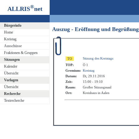
®
ALLRIS
net
Bürgerinfo
Auszug - Eröffnung und Begrüßun
Home
Kreistag
Ausschüsse
Fraktionen & Gruppen
Sitzung des Kreistags
Sitzungen
TOP:
Ö 1
Kalender
Gremium:
Kreistag
Übersicht
Datum:
Di, 29.11.2016
Vorlagen
Zeit:
15:00 - 19:10
Übersicht
Raum:
Großer Sitzungssaal
Ort:
Kreishaus in Aalen
Recherche
Textrecherche