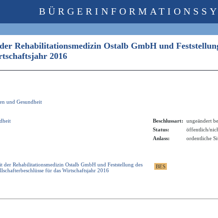
BÜRGERINFORMATIONSS
t der Rehabilitationsmedizin Ostalb GmbH und Feststellun
irtschaftsjahr 2016
ken und Gesundheit
dheit
Beschlussart:
ungeändert be
Status:
öffentlich/nic
Anlass:
ordentliche S
it der Rehabilitationsmedizin Ostalb GmbH und Feststellung des
lschafterbeschlüsse für das Wirtschaftsjahr 2016