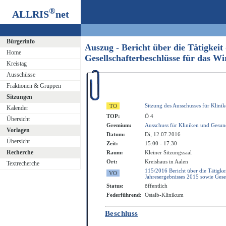
®
ALLRIS
net
Bürgerinfo
Auszug - Bericht über die Tätigkei
Home
Gesellschafterbeschlüsse für das W
Kreistag
Ausschüsse
Fraktionen & Gruppen
Sitzungen
Sitzung des Ausschusses für Klini
Kalender
TOP:
Ö 4
Übersicht
Gremium:
Ausschuss für Kliniken und Gesun
Vorlagen
Datum:
Di, 12.07.2016
Übersicht
Zeit:
15:00 - 17:30
Recherche
Raum:
Kleiner Sitzungssaal
Ort:
Kreishaus in Aalen
Textrecherche
115/2016 Bericht über die Tätigke
Jahresergebnisses 2015 sowie Gesel
Status:
öffentlich
Federführend:
Ostalb-Klinikum
Beschluss