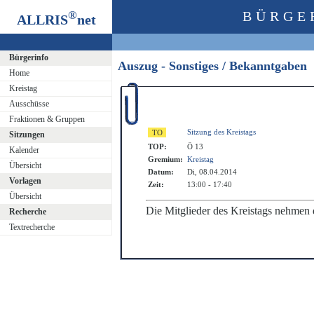
®
BÜRGE
ALLRIS
net
Bürgerinfo
Auszug - Sonstiges / Bekanntgaben
Home
Kreistag
Ausschüsse
Fraktionen & Gruppen
Sitzung des Kreistags
Sitzungen
TOP:
Ö 13
Kalender
Gremium:
Kreistag
Übersicht
Datum:
Di, 08.04.2014
Vorlagen
Zeit:
13:00 - 17:40
Übersicht
Die Mitglieder des
Kreistag
s
nehmen d
Recherche
Textrecherche