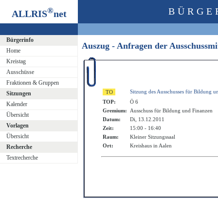
®
BÜRGE
ALLRIS
net
Bürgerinfo
Auszug - Anfragen der Ausschussm
Home
Kreistag
Ausschüsse
Fraktionen & Gruppen
Sitzung des Ausschusses für Bildung u
Sitzungen
TOP:
Ö 6
Kalender
Gremium:
Ausschuss für Bildung und Finanzen
Übersicht
Datum:
Di, 13.12.2011
Vorlagen
Zeit:
15:00 - 16:40
Übersicht
Raum:
Kleiner Sitzungssaal
Ort:
Kreishaus in Aalen
Recherche
Textrecherche