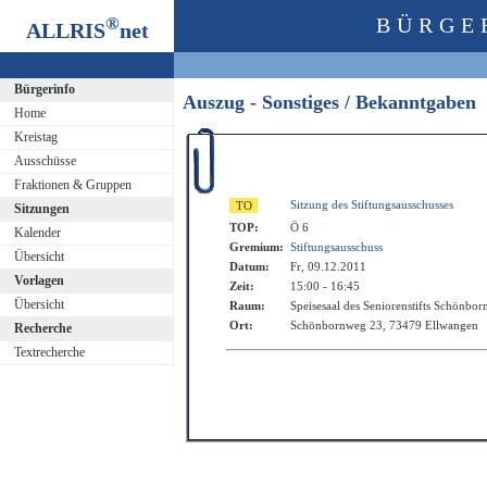
®
BÜRGE
ALLRIS
net
Bürgerinfo
Auszug - Sonstiges / Bekanntgaben
Home
Kreistag
Ausschüsse
Fraktionen & Gruppen
Sitzung des Stiftungsausschusses
Sitzungen
TOP:
Ö 6
Kalender
Gremium:
Stiftungsausschuss
Übersicht
Datum:
Fr, 09.12.2011
Vorlagen
Zeit:
15:00 - 16:45
Übersicht
Raum:
Speisesaal des Seniorenstifts Schönbor
Ort:
Schönbornweg 23, 73479 Ellwangen
Recherche
Textrecherche