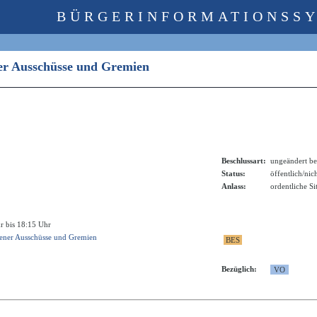
BÜRGERINFORMATIONSS
ner Ausschüsse und Gremien
Beschlussart:
ungeändert be
Status:
öffentlich/nic
Anlass:
ordentliche S
r bis 18:15 Uhr
ener Ausschüsse und Gremien
Bezüglich: