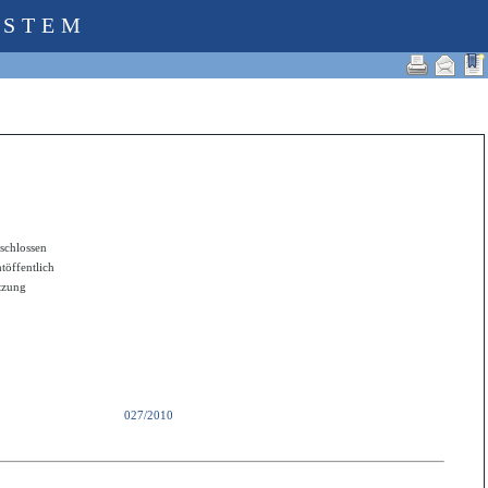
YSTEM
schlossen
htöffentlich
itzung
027/2010