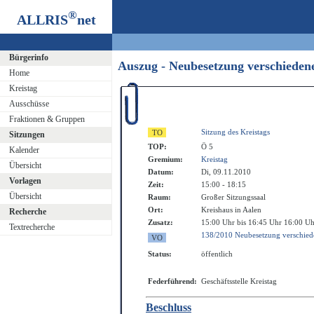
®
ALLRIS
net
Bürgerinfo
Auszug - Neubesetzung verschiede
Home
Kreistag
Ausschüsse
Fraktionen & Gruppen
Sitzung des Kreistags
Sitzungen
TOP:
Ö 5
Kalender
Gremium:
Kreistag
Übersicht
Datum:
Di, 09.11.2010
Vorlagen
Zeit:
15:00 - 18:15
Übersicht
Raum:
Großer Sitzungssaal
Ort:
Kreishaus in Aalen
Recherche
Zusatz:
15:00 Uhr bis 16:45 Uhr 16:00 Uh
Textrecherche
138/2010 Neubesetzung verschied
Status:
öffentlich
Federführend:
Geschäftsstelle Kreistag
Beschluss