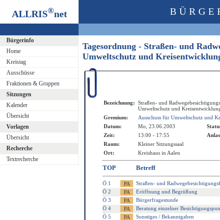
®
BÜRGE
ALLRIS
net
Bürgerinfo
Tagesordnung - Straßen- und Radweg
Home
Umweltschutz und Kreisentwicklu
Kreistag
Ausschüsse
Fraktionen & Gruppen
Sitzungen
Bezeichnung:
Straßen- und Radwegebesichtigungsf
Kalender
Umweltschutz und Kreisentwicklun
Übersicht
Gremium:
Ausschuss für Umweltschutz und Kr
Vorlagen
Datum:
Mo, 23.06.2003
Statu
Zeit:
13:00 - 17:55
Anlas
Übersicht
Raum:
Kleiner Sitzungssaal
Recherche
Ort:
Kreishaus in Aalen
Textrecherche
TOP
Betreff
Ö 1
Straßen- und Radwegebesichtigungsf
Ö 2
Eröffnung und Begrüßung
Ö 3
Bürgerfragestunde
Ö 4
Beratung einzelner Besichtigungspu
Ö 5
Sonstiges / Bekanntgaben