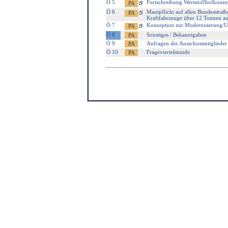
Ö 5
Fortschreibung Wertstoffhofkonze
Ö 6
Mautpflicht auf allen Bundesstra
Kraftfahrzeuge über 12 Tonnen au
Ö 7
Konzeption zur Modernisierung/U
Ö 8
Sonstiges / Bekanntgaben
Ö 9
Anfragen der Ausschussmitglieder
Ö 10
Frageviertelstunde