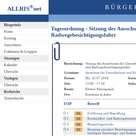
®
BÜRGE
ALLRIS
net
Bürgerinfo
Tagesordnung - Sitzung des Aussch
Home
Radwegebesichtigungsfahrt
Kreistag
Ausschüsse
Fraktionen & Gruppen
Sitzungen
Bezeichnung:
Sitzung des Ausschusses für Umwelt
Kalender
und Radwegebesichtigungsfahrt
Übersicht
Gremium:
Ausschuss für Umweltschutz und Kr
Vorlagen
Datum:
Mo, 02.07.2018
Statu
Zeit:
13:00 - 17:50
Anlas
Übersicht
Raum:
Kleiner Sitzungssaal
Recherche
Ort:
Kreishaus in Aalen
Textrecherche
TOP
Betreff
Ö 1
Eröffnung und Begrüßung
Ö 2
Kreisstraßen- und Radwegebesicht
Ö 3
Bürgerfragestunde
Ö 4
Beratung einzelner Besichtigungs
künftigen Sanierungs- und Ausb