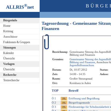
®
BÜRGE
ALLRIS
net
Bürgerinfo
Tagesordnung - Gemeinsame Sitzung
Home
Finanzen
Kreistag
Ausschüsse
Fraktionen & Gruppen
Sitzungen
Bezeichnung:
Gemeinsame Sitzung des Jugendhilf
Kalender
Bildung und Finanzen
Übersicht
Gremien:
Gemeinsame Sitzung des Jugendhilf
Bildung und Finanzen
, Ausschuss f
Vorlagen
Jugendhilfeausschuss
Übersicht
Datum:
Di, 10.07.2012
Status:
Zeit:
14:00 - 14:35
Anlass:
Recherche
Raum:
Großer Sitzungssaal
Textrecherche
Ort:
Kreishaus in Aalen
TOP
Betreff
Ö 1
Eröffnung und Begrüßung
Ö 2
Bürgerfragestunde
Ö 3
Förderanträge für Schulsozialarbeit 