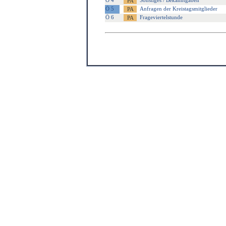
Ö 4
Sonstiges / Bekanntgaben
Ö 5
Anfragen der Kreistagsmitglieder
Ö 6
Frageviertelstunde