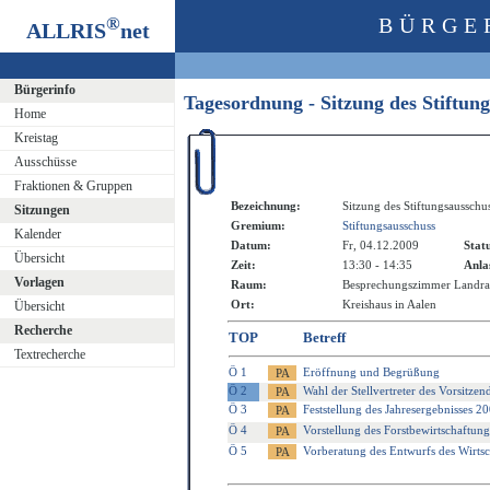
®
BÜRGE
ALLRIS
net
Bürgerinfo
Tagesordnung - Sitzung des Stiftun
Home
Kreistag
Ausschüsse
Fraktionen & Gruppen
Bezeichnung:
Sitzung des Stiftungsausschu
Sitzungen
Gremium:
Stiftungsausschuss
Kalender
Datum:
Fr, 04.12.2009
Stat
Übersicht
Zeit:
13:30 - 14:35
Anla
Vorlagen
Raum:
Besprechungszimmer Landra
Ort:
Kreishaus in Aalen
Übersicht
Recherche
TOP
Betreff
Textrecherche
Ö 1
Eröffnung und Begrüßung
Ö 2
Wahl der Stellvertreter des Vorsitzen
Ö 3
Feststellung des Jahresergebnisses 2
Ö 4
Vorstellung des Forstbewirtschaftun
Ö 5
Vorberatung des Entwurfs des Wirtsc