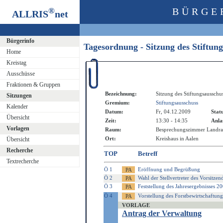
®
BÜRGE
ALLRIS
net
Bürgerinfo
Tagesordnung - Sitzung des Stiftun
Home
Kreistag
Ausschüsse
Fraktionen & Gruppen
Bezeichnung:
Sitzung des Stiftungsausschu
Sitzungen
Gremium:
Stiftungsausschuss
Kalender
Datum:
Fr, 04.12.2009
Stat
Übersicht
Zeit:
13:30 - 14:35
Anla
Vorlagen
Raum:
Besprechungszimmer Landra
Ort:
Kreishaus in Aalen
Übersicht
Recherche
TOP
Betreff
Textrecherche
Ö 1
Eröffnung und Begrüßung
Ö 2
Wahl der Stellvertreter des Vorsitzen
Ö 3
Feststellung des Jahresergebnisses 2
Ö 4
Vorstellung des Forstbewirtschaftun
VORLAGE
Antrag der Verwaltung