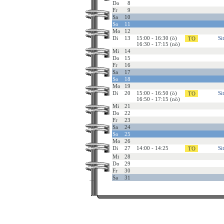
Do
8
Fr
9
Sa
10
So
11
Mo
12
Di
13
15:00 - 16:30 (ö)
Si
16:30 - 17:15 (nö)
Mi
14
Do
15
Fr
16
Sa
17
So
18
Mo
19
Di
20
15:00 - 16:50 (ö)
Si
16:50 - 17:15 (nö)
Mi
21
Do
22
Fr
23
Sa
24
So
25
Mo
26
Di
27
14:00 - 14:25
Si
Mi
28
Do
29
Fr
30
Sa
31