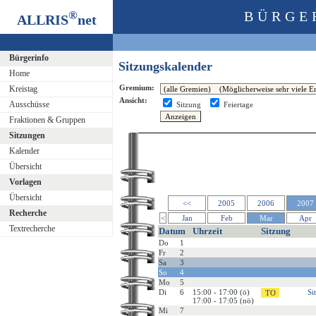
®
BÜRGE
ALLRIS
net
Bürgerinfo
Sitzungskalender
Home
Gremium:
Kreistag
Ansicht:
Ausschüsse
Sitzung
Feiertage
Fraktionen & Gruppen
Sitzungen
Kalender
Übersicht
Vorlagen
Übersicht
<<
2005
2006
2007
Recherche
<
Jan
Feb
Mar
Apr
Textrecherche
Datum
Uhrzeit
Sitzung
Do
1
Fr
2
Sa
3
So
4
Mo
5
Di
6
15:00 - 17:00 (ö)
Si
17:00 - 17:05 (nö)
Mi
7