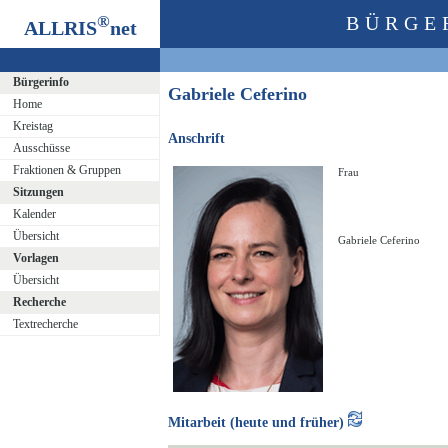
®
BÜRGE
ALLRIS
net
Bürgerinfo
Gabriele Ceferino
Home
Kreistag
Anschrift
Ausschüsse
Fraktionen & Gruppen
Frau
Sitzungen
Kalender
Übersicht
Gabriele Ceferino
Vorlagen
Übersicht
Recherche
Textrecherche
Mitarbeit (heute und früher)