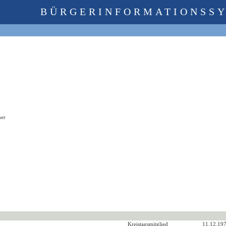
BÜRGERINFORMATIONSS
ner
Kreistagsmitglied
11.12.197