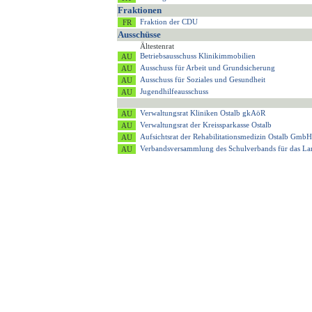
Fraktionen
Fraktion der CDU
Ausschüsse
Ältestenrat
Betriebsausschuss Klinikimmobilien
Ausschuss für Arbeit und Grundsicherung
Ausschuss für Soziales und Gesundheit
Jugendhilfeausschuss
Verwaltungsrat Kliniken Ostalb gkAöR
Verwaltungsrat der Kreissparkasse Ostalb
Aufsichtsrat der Rehabilitationsmedizin Ostalb GmbH
Verbandsversammlung des Schulverbands für das 