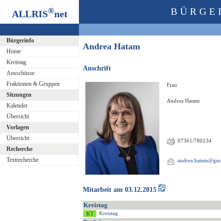
®
BÜRGE
ALLRIS
net
Bürgerinfo
Andrea Hatam
Home
Kreistag
Anschrift
Ausschüsse
Fraktionen & Gruppen
Frau
Sitzungen
Andrea Hatam
Kalender
Übersicht
Vorlagen
Übersicht
07361/780134
Recherche
Textrecherche
andrea.hatam@gm
Mitarbeit am 03.12.2015
Kreistag
Kreistag