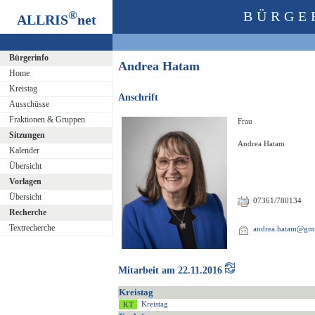
®
BÜRGE
ALLRIS
net
Bürgerinfo
Andrea Hatam
Home
Kreistag
Anschrift
Ausschüsse
Fraktionen & Gruppen
Frau
Sitzungen
Andrea Hatam
Kalender
Übersicht
Vorlagen
Übersicht
07361/780134
Recherche
Textrecherche
andrea.hatam@gm
Mitarbeit am 22.11.2016
Kreistag
Kreistag