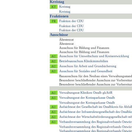
Kreistag
Kreistag
Kreistag
Fraktionen
Fraktion der CDU
Fraktion der CDU
Fraktion der CDU
Ausschüsse
Ältestenrat
Ältestenrat
Ausschuss für Bildung und Finanzen
Ausschuss für Bildung und Finanzen
Ausschuss für Umweltschutz und Kreisentwicklung
Betriebsausschuss Klinikimmobilien
Ausschuss für Arbeit und Grundsicherung
Ausschuss für Soziales und Gesundheit
Bauausschuss für den Neubau eines Verwaltungsstan
Besonderer beschließender Ausschuss zur Vorbereitun
Besonderer beschließender Ausschuss zur Vorbereitun
Verwaltungsrat Kliniken Ostalb gkAöR
Verwaltungsrat der Kreissparkasse Ostalb
Verwaltungsrat der Kreissparkasse Ostalb
Aufsichtsrat der Gesellschaft im Ostalbkreis für Ab
Aufsichtsrat der Infrastrukturgesellschaft des Ostalb
Aufsichtsrat der Wirtschaftsförderungsgesellschaft
Verbandsversammlung des Regionalverbands Ostwür
Verbandsversammlung des Regionalverbands Ostwür
Verbandsversammlung des Regionalverbands Ostwür