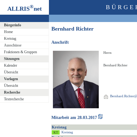
®
BÜRGE
ALLRIS
net
Bürgerinfo
Bernhard Richter
Home
Kreistag
Anschrift
Ausschüsse
Fraktionen & Gruppen
Herrn
Sitzungen
Kalender
Bernhard Richter
Übersicht
Vorlagen
Übersicht
Recherche
Bernhard.Richter@o
Textrecherche
Mitarbeit am 28.03.2017
Kreistag
Kreistag