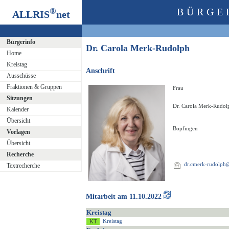
®
BÜRGE
ALLRIS
net
Bürgerinfo
Dr. Carola Merk-Rudolph
Home
Kreistag
Anschrift
Ausschüsse
Fraktionen & Gruppen
Frau
Sitzungen
Dr. Carola Merk-Rudol
Kalender
Übersicht
Bopfingen
Vorlagen
Übersicht
Recherche
dr.cmerk-rudolp
Textrecherche
Mitarbeit am 11.10.2022
Kreistag
Kreistag