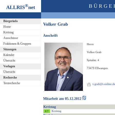
®
BÜRGE
ALLRIS
net
Bürgerinfo
Volker Grab
Home
Kreistag
Anschrift
Ausschüsse
Fraktionen & Gruppen
Herrn
Sitzungen
Volker Grab
Kalender
Spitalstr. 4
Übersicht
Vorlagen
73479 Ellwangen
Übersicht
Recherche
Textrecherche
v.grab@t-online.d
Mitarbeit am 05.12.2012
Kreistag
Kreistag