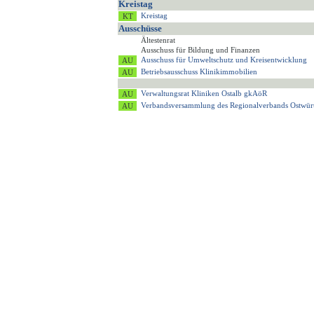
Kreistag
Kreistag
Ausschüsse
Ältestenrat
Ausschuss für Bildung und Finanzen
Ausschuss für Umweltschutz und Kreisentwicklung
Betriebsausschuss Klinikimmobilien
Verwaltungsrat Kliniken Ostalb gkAöR
Verbandsversammlung des Regionalverbands Ostwür