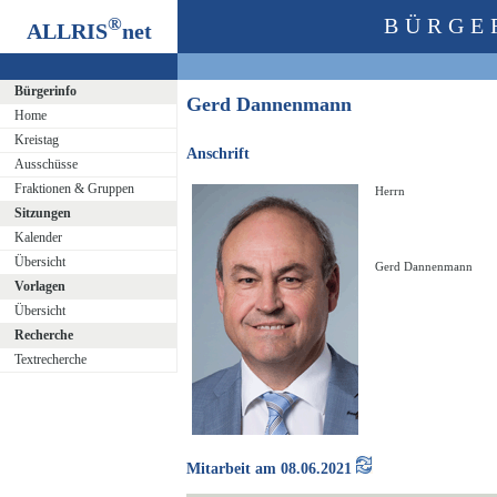
®
BÜRGE
ALLRIS
net
Bürgerinfo
Gerd Dannenmann
Home
Kreistag
Anschrift
Ausschüsse
Fraktionen & Gruppen
Herrn
Sitzungen
Kalender
Übersicht
Gerd Dannenmann
Vorlagen
Übersicht
Recherche
Textrecherche
Mitarbeit am 08.06.2021